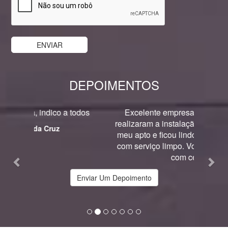
DEPOIMENTOS
Previous
Nex
Excelente empresa, super recomendo,
realizaram a instalação do piso e rodapé do
meu apto e ficou lindo.Super cuidadosos e
com serviço limpo. Voltarei a fazer negócio
com certeza.
Erica Teofilo
Enviar Um Depoimento