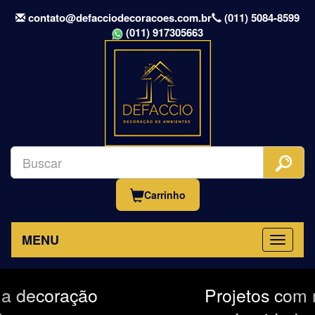
contato@defacciodecoracoes.com.br
(011) 5084-8599
(011) 917305663
Carrinho
MENU
Previous
Nex
Projetos com requinte e